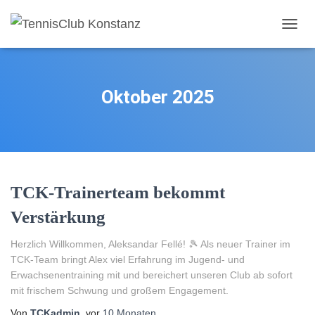
NAVIG
UMSC
Oktober 2025
TCK-Trainerteam bekommt
Verstärkung
Herzlich Willkommen, Aleksandar Fellé! 🎾 Als neuer Trainer im
TCK-Team bringt Alex viel Erfahrung im Jugend- und
Erwachsenentraining mit und bereichert unseren Club ab sofort
mit frischem Schwung und großem Engagement.
Von
TCKadmin
, vor
10 Monaten