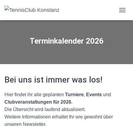
N
A
V
I
G
Terminkalender 2026
A
T
I
O
N
U
M
Bei uns ist immer was los!
S
C
H
Hier findet ihr alle geplanten
Turniere
,
Events
und
A
Clubveranstaltungen für 2026
.
L
Die Übersicht wird laufend aktualisiert.
T
E
Weitere Informationen erhaltet Ihr wie gewohnt über
N
unseren Newsletter.