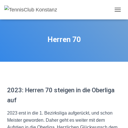
N
A
V
I
G
Herren 70
A
T
I
O
N
U
M
S
C
2023: Herren 70 steigen in die Oberliga
H
A
auf
L
T
E
2023 erst in die 1. Bezirksliga aufgerückt, und schon
N
Meister geworden. Daher geht es weiter mit dem
Aufstieg in die Oberliga. Herzlichen Glückwunsch dem