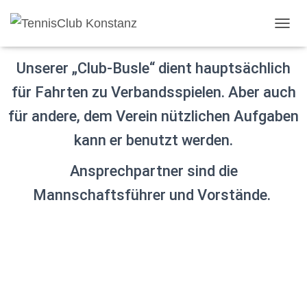
N
A
V
Unserer „Club-Busle“ dient hauptsächlich
I
G
für Fahrten zu Verbandsspielen. Aber auch
A
T
für andere, dem Verein nützlichen Aufgaben
I
kann er benutzt werden.
O
N
U
Ansprechpartner sind die
M
S
Mannschaftsführer und Vorstände.
C
H
A
L
T
E
N