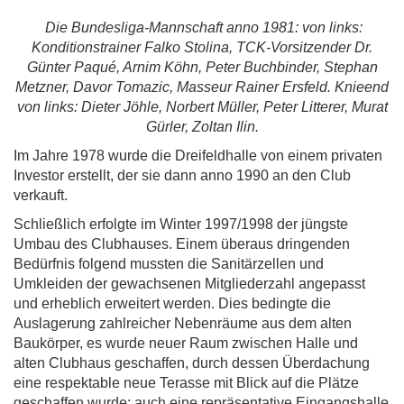
Die Bundesliga-Mannschaft anno 1981: von links:
Konditionstrainer Falko Stolina, TCK-Vorsitzender Dr.
Günter Paqué, Arnim Köhn, Peter Buchbinder, Stephan
Metzner, Davor Tomazic, Masseur Rainer Ersfeld. Knieend
von links: Dieter Jöhle, Norbert Müller, Peter Litterer, Murat
Gürler, Zoltan Ilin.
Im Jahre 1978 wurde die Dreifeldhalle von einem privaten
Investor erstellt, der sie dann anno 1990 an den Club
verkauft.
Schließlich erfolgte im Winter 1997/1998 der jüngste
Umbau des Clubhauses. Einem überaus dringenden
Bedürfnis folgend mussten die Sanitärzellen und
Umkleiden der gewachsenen Mitgliederzahl angepasst
und erheblich erweitert werden. Dies bedingte die
Auslagerung zahlreicher Nebenräume aus dem alten
Baukörper, es wurde neuer Raum zwischen Halle und
alten Clubhaus geschaffen, durch dessen Überdachung
eine respektable neue Terasse mit Blick auf die Plätze
geschaffen wurde; auch eine repräsentative Eingangshalle