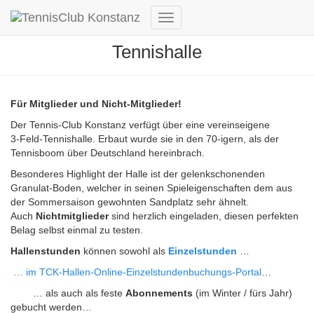
Navigation
umschalten
Tennishalle
Für Mitglieder und Nicht-Mitglieder!
Der Tennis-Club Konstanz verfügt über eine vereinseigene
3-Feld-Tennishalle. Erbaut wurde sie in den 70-igern, als der
Tennisboom über Deutschland hereinbrach.
Besonderes Highlight der Halle ist der gelenkschonenden
Granulat-Boden, welcher in seinen Spieleigenschaften dem aus
der Sommersaison gewohnten Sandplatz sehr ähnelt.
Auch
Nichtmitglieder
sind herzlich eingeladen, diesen perfekten
Belag selbst einmal zu testen.
Hallenstunden
können sowohl als
Einzelstunden
…
… im TCK-Hallen-Online-Einzelstundenbuchungs-Portal
…
… als auch als feste
Abonnements
(im Winter / fürs Jahr)
gebucht werden…