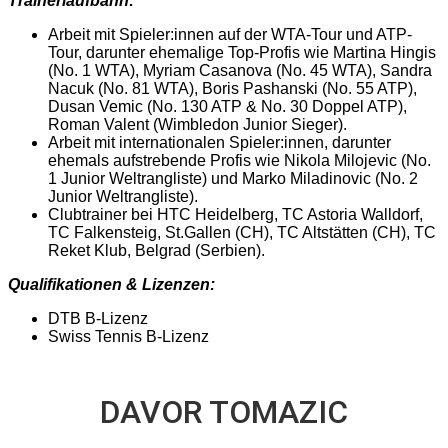
Trainerlaufbahn:
Arbeit mit Spieler:innen auf der WTA-Tour und ATP-
Tour, darunter ehemalige Top-Profis wie Martina Hingis
(No. 1 WTA), Myriam Casanova (No. 45 WTA), Sandra
Nacuk (No. 81 WTA), Boris Pashanski (No. 55 ATP),
Dusan Vemic (No. 130 ATP & No. 30 Doppel ATP),
Roman Valent (Wimbledon Junior Sieger).
Arbeit mit internationalen Spieler:innen, darunter
ehemals aufstrebende Profis wie Nikola Milojevic (No.
1 Junior Weltrangliste) und Marko Miladinovic (No. 2
Junior Weltrangliste).
Clubtrainer bei HTC Heidelberg, TC Astoria Walldorf,
TC Falkensteig, St.Gallen (CH), TC Altstätten (CH), TC
Reket Klub, Belgrad (Serbien).
Qualifikationen & Lizenzen:
DTB B-Lizenz
Swiss Tennis B-Lizenz
DAVOR TOMAZIC