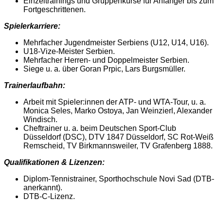
Einzeltrainings und Gruppenkurse für Anfänger bis zum
Fortgeschrittenen.
Spielerkarriere:
Mehrfacher Jugendmeister Serbiens (U12, U14, U16).
U18-Vize-Meister Serbien.
Mehrfacher Herren- und Doppelmeister Serbien.
Siege u. a. über Goran Prpic, Lars Burgsmüller.
Trainerlaufbahn:
Arbeit mit Spieler:innen der ATP- und WTA-Tour, u. a.
Monica Seles, Marko Ostoya, Jan Weinzierl, Alexander
Windisch.
Cheftrainer u. a. beim Deutschen Sport-Club
Düsseldorf (DSC), DTV 1847 Düsseldorf, SC Rot-Weiß
Remscheid, TV Birkmannsweiler, TV Grafenberg 1888.
Qualifikationen & Lizenzen:
Diplom-Tennistrainer, Sporthochschule Novi Sad (DTB-
anerkannt).
DTB-C-Lizenz.