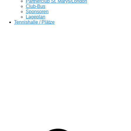
Partnerclub St. Marys/London
Club-Bus
Sponsoren
Lageplan
Tennishalle / Plätze