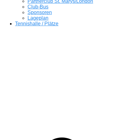
Partnerclub St. Marys/London
Club-Bus
Sponsoren
Lageplan
Tennishalle / Plätze